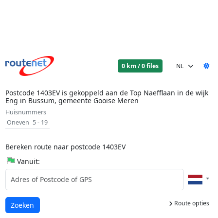
0 km / 0 files
Postcode 1403EV is gekoppeld aan de Top Naefflaan in de wijk
Eng in Bussum, gemeente Gooise Meren
Huisnummers
Oneven
5 - 19
Bereken route naar postcode 1403EV
Vanuit:
Route opties
Laden...
Zoeken