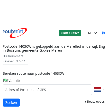
0 km / 0 files
Postcode 1403CW is gekoppeld aan de Merelhof in de wijk Eng
in Bussum, gemeente Gooise Meren
Huisnummers
Oneven
97 - 115
Bereken route naar postcode 1403CW
Vanuit:
Route opties
Laden...
Zoeken