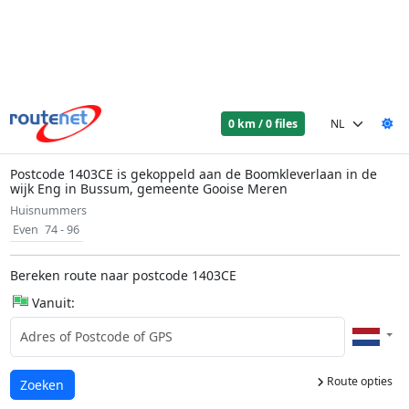
0 km / 0 files
Postcode 1403CE is gekoppeld aan de Boomkleverlaan in de
wijk Eng in Bussum, gemeente Gooise Meren
Huisnummers
Even
74 - 96
Bereken route naar postcode 1403CE
Vanuit:
Route opties
Laden...
Zoeken