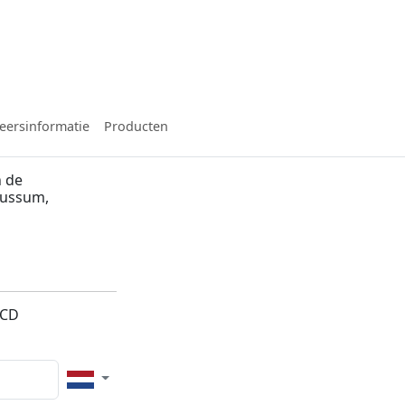
eersinformatie
Producten
n de
Bussum,
3CD