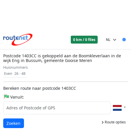
0 km / 0 files
Postcode 1403CC is gekoppeld aan de Boomkleverlaan in de
wijk Eng in Bussum, gemeente Gooise Meren
Huisnummers
Even
26 - 48
Bereken route naar postcode 1403CC
Vanuit:
Route opties
Laden...
Zoeken