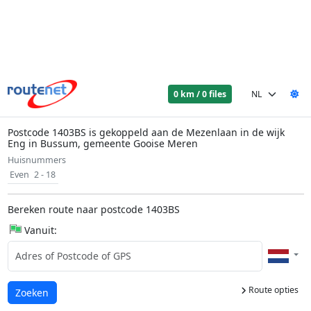
0 km / 0 files
Postcode 1403BS is gekoppeld aan de Mezenlaan in de wijk
Eng in Bussum, gemeente Gooise Meren
Huisnummers
Even
2 - 18
Bereken route naar postcode 1403BS
Vanuit:
Route opties
Laden...
Zoeken