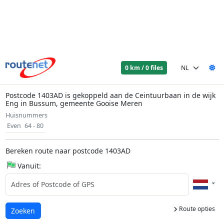
0 km / 0 files
Postcode 1403AD is gekoppeld aan de Ceintuurbaan in de wijk
Eng in Bussum, gemeente Gooise Meren
Huisnummers
Even
64 - 80
Bereken route naar postcode 1403AD
Vanuit:
Route opties
Laden...
Zoeken