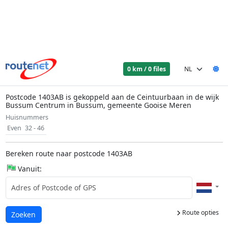
0 km / 0 files
Postcode 1403AB is gekoppeld aan de Ceintuurbaan in de wijk
Bussum Centrum in Bussum, gemeente Gooise Meren
Huisnummers
Even
32 - 46
Bereken route naar postcode 1403AB
Vanuit:
Route opties
Laden...
Zoeken