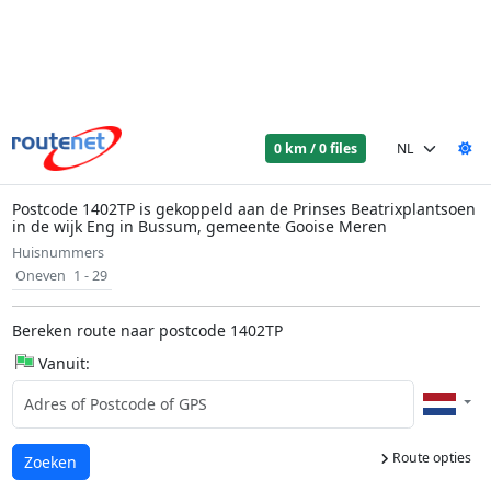
0 km / 0 files
Postcode 1402TP is gekoppeld aan de Prinses Beatrixplantsoen
in de wijk Eng in Bussum, gemeente Gooise Meren
Huisnummers
Oneven
1 - 29
Bereken route naar postcode 1402TP
Vanuit:
Route opties
Laden...
Zoeken