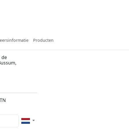
eersinformatie
Producten
 de
Bussum,
2TN