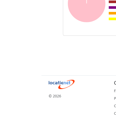
© 2026
P
C
C