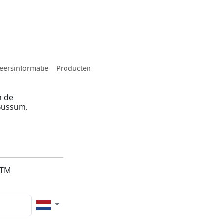
eersinformatie
Producten
n de
Bussum,
2TM