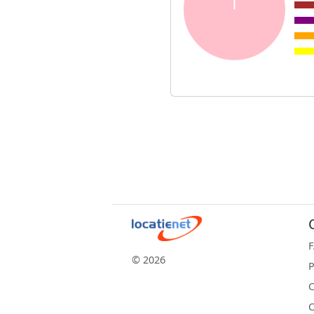
© 2026
P
C
C