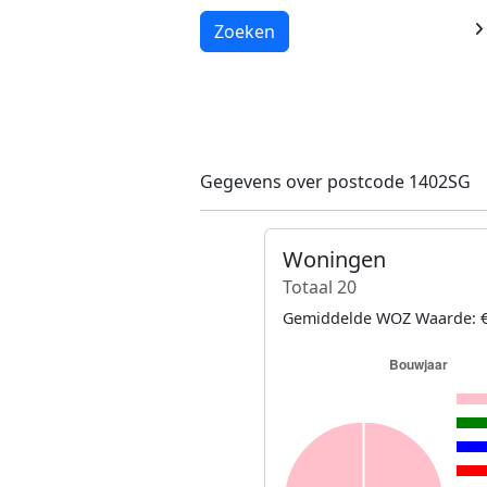
Laden...
Zoeken
Gegevens over postcode 1402SG
Woningen
Totaal 20
Gemiddelde WOZ Waarde: €