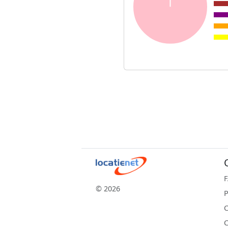
© 2026
P
C
C