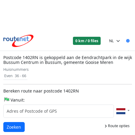
0 km / 0 files
Postcode 1402RN is gekoppeld aan de Eendrachtpark in de wijk
Bussum Centrum in Bussum, gemeente Gooise Meren
Huisnummers
Even
36 - 66
Bereken route naar postcode 1402RN
Vanuit:
Route opties
Laden...
Zoeken