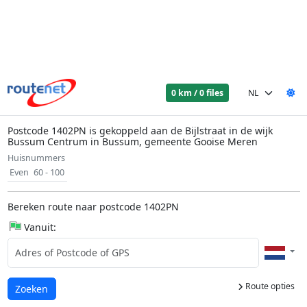
0 km / 0 files
Postcode 1402PN is gekoppeld aan de Bijlstraat in de wijk
Bussum Centrum in Bussum, gemeente Gooise Meren
Huisnummers
Even
60 - 100
Bereken route naar postcode 1402PN
Vanuit:
Route opties
Laden...
Zoeken