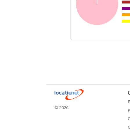
© 2026
P
C
C