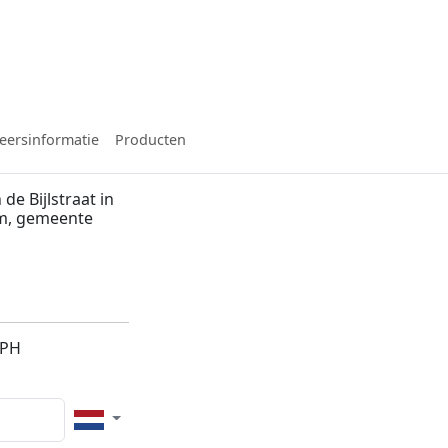
eersinformatie
Producten
e Bijlstraat in
m, gemeente
2PH