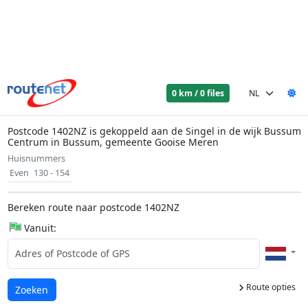
0 km / 0 files
Postcode 1402NZ is gekoppeld aan de Singel in de wijk Bussum
Centrum in Bussum, gemeente Gooise Meren
Huisnummers
Even
130 - 154
Bereken route naar postcode 1402NZ
Vanuit:
Route opties
Laden...
Zoeken