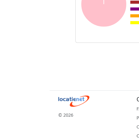
© 2026
P
C
C