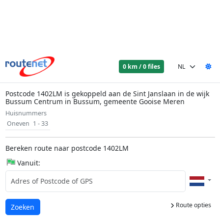
0 km / 0 files
Postcode 1402LM is gekoppeld aan de Sint Janslaan in de wijk
Bussum Centrum in Bussum, gemeente Gooise Meren
Huisnummers
Oneven
1 - 33
Bereken route naar postcode 1402LM
Vanuit:
Route opties
Laden...
Zoeken