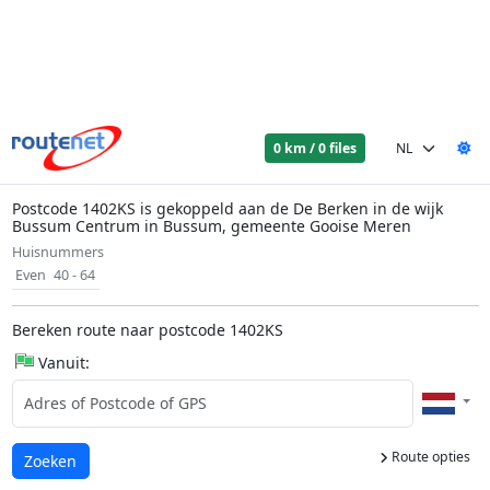
0 km / 0 files
Postcode 1402KS is gekoppeld aan de De Berken in de wijk
Bussum Centrum in Bussum, gemeente Gooise Meren
Huisnummers
Even
40 - 64
Bereken route naar postcode 1402KS
Vanuit:
Route opties
Laden...
Zoeken