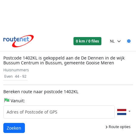
0 km / 0 files
Postcode 1402KL is gekoppeld aan de De Dennen in de wijk
Bussum Centrum in Bussum, gemeente Gooise Meren
Huisnummers
Even
44 - 92
Bereken route naar postcode 1402KL
Vanuit:
Route opties
Laden...
Zoeken