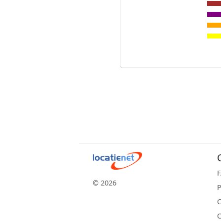
© 2026
P
C
C