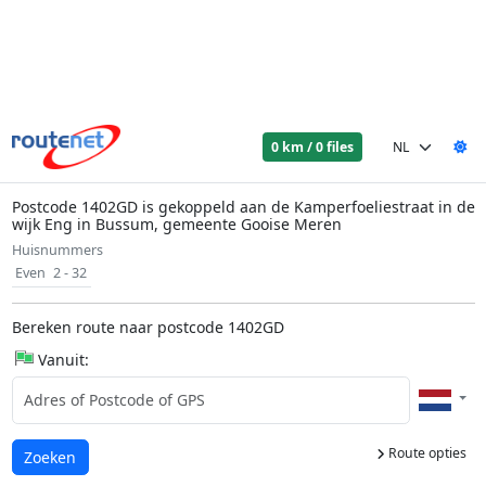
0 km / 0 files
Postcode 1402GD is gekoppeld aan de Kamperfoeliestraat in de
wijk Eng in Bussum, gemeente Gooise Meren
Huisnummers
Even
2 - 32
Bereken route naar postcode 1402GD
Vanuit:
Route opties
Laden...
Zoeken