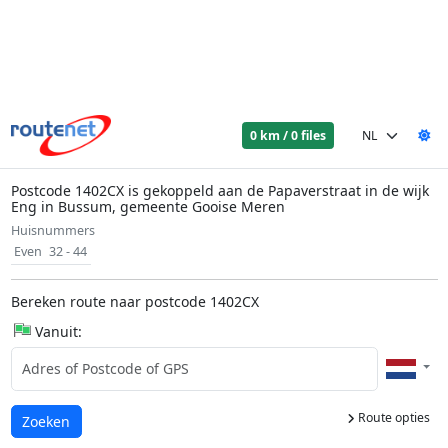
0 km / 0 files
Postcode 1402CX is gekoppeld aan de Papaverstraat in de wijk
Eng in Bussum, gemeente Gooise Meren
Huisnummers
Even
32 - 44
Bereken route naar postcode 1402CX
Vanuit:
Route opties
Laden...
Zoeken