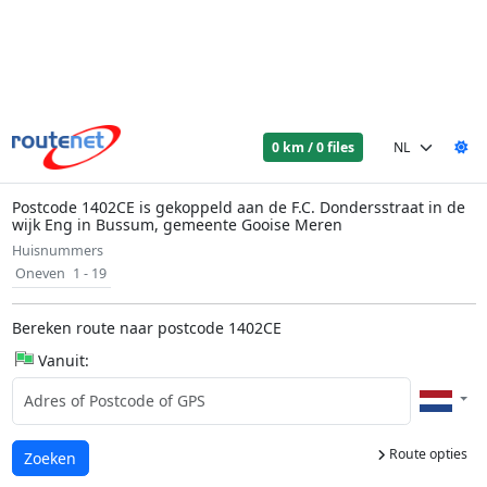
0 km / 0 files
Postcode 1402CE is gekoppeld aan de F.C. Dondersstraat in de
wijk Eng in Bussum, gemeente Gooise Meren
Huisnummers
Oneven
1 - 19
Bereken route naar postcode 1402CE
Vanuit:
Route opties
Laden...
Zoeken