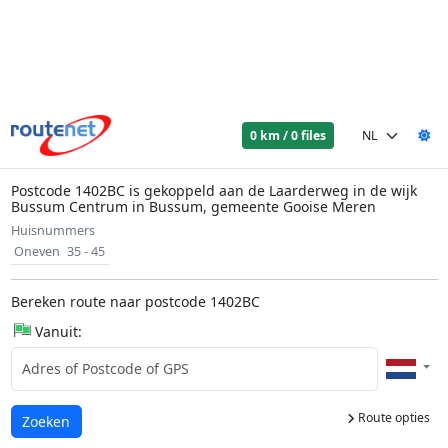
0 km / 0 files
Postcode 1402BC is gekoppeld aan de Laarderweg in de wijk
Bussum Centrum in Bussum, gemeente Gooise Meren
Huisnummers
Oneven
35 - 45
Bereken route naar postcode 1402BC
Vanuit:
Route opties
Laden...
Zoeken