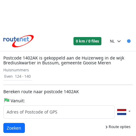
0 km / 0 files
Postcode 1402AK is gekoppeld aan de Huizerweg in de wijk
Brediuskwartier in Bussum, gemeente Gooise Meren
Huisnummers
Even
124 - 140
Bereken route naar postcode 1402AK
Vanuit:
Route opties
Laden...
Zoeken