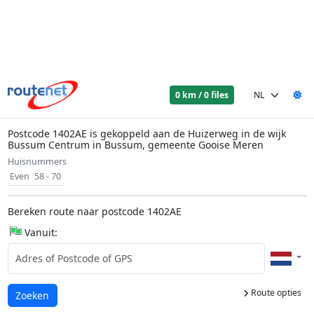
0 km / 0 files
Postcode 1402AE is gekoppeld aan de Huizerweg in de wijk
Bussum Centrum in Bussum, gemeente Gooise Meren
Huisnummers
Even
58 - 70
Bereken route naar postcode 1402AE
Vanuit:
Route opties
Laden...
Zoeken