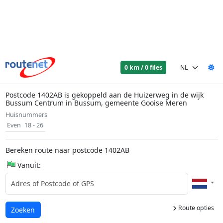
0 km / 0 files
Postcode 1402AB is gekoppeld aan de Huizerweg in de wijk
Bussum Centrum in Bussum, gemeente Gooise Meren
Huisnummers
Even
18 - 26
Bereken route naar postcode 1402AB
Vanuit:
Route opties
Laden...
Zoeken