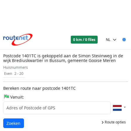
0 km / 0 files
Postcode 1401TC is gekoppeld aan de Simon Stevinweg in de
wijk Brediuskwartier in Bussum, gemeente Gooise Meren
Huisnummers
Even
2 - 20
Bereken route naar postcode 1401TC
Vanuit:
Route opties
Laden...
Zoeken