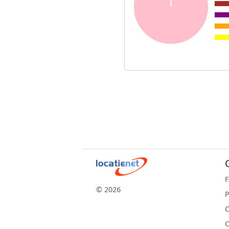
© 2026
P
C
C