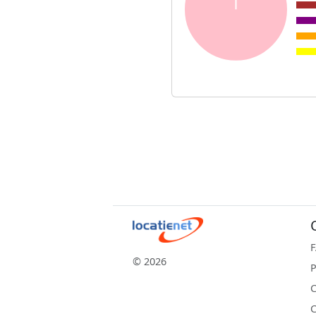
© 2026
P
C
C