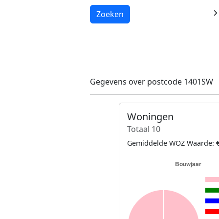
Laden...
Zoeken
Gegevens over postcode 1401SW
Woningen
Totaal 10
Gemiddelde WOZ Waarde: €