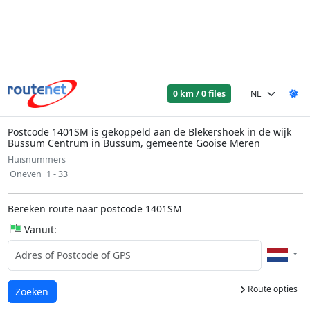
0 km / 0 files
Postcode 1401SM is gekoppeld aan de Blekershoek in de wijk
Bussum Centrum in Bussum, gemeente Gooise Meren
Huisnummers
Oneven
1 - 33
Bereken route naar postcode 1401SM
Vanuit:
Route opties
Laden...
Zoeken