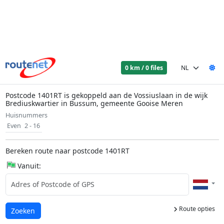
0 km / 0 files
Postcode 1401RT is gekoppeld aan de Vossiuslaan in de wijk
Brediuskwartier in Bussum, gemeente Gooise Meren
Huisnummers
Even
2 - 16
Bereken route naar postcode 1401RT
Vanuit:
Route opties
Laden...
Zoeken