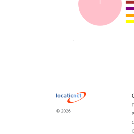
© 2026
P
C
C