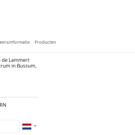
eersinformatie
Producten
n de Lammert
trum in Bussum,
1RN