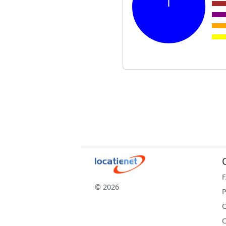
© 2026
P
C
C