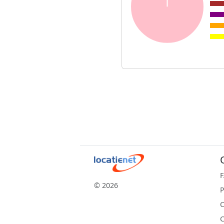
© 2026
P
C
C