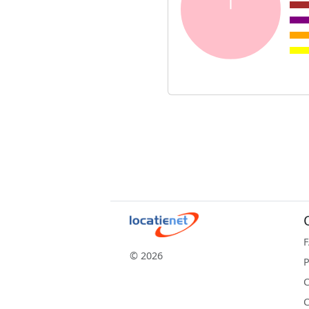
© 2026
P
C
C