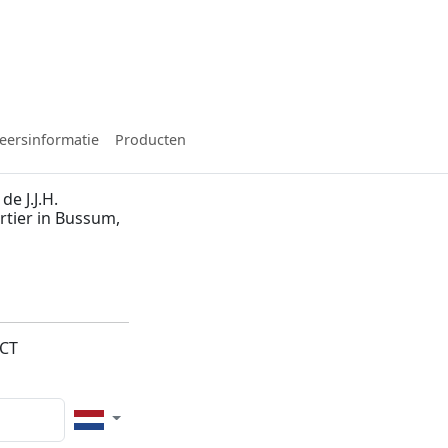
eersinformatie
Producten
e J.J.H.
rtier in Bussum,
1CT