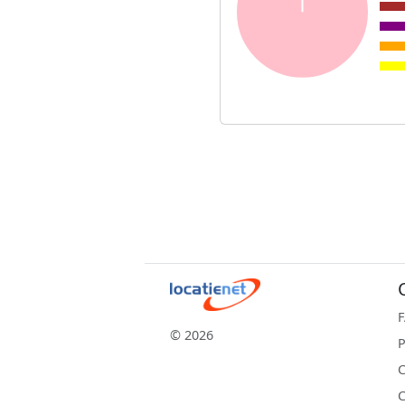
© 2026
P
C
C