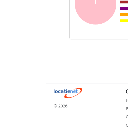
© 2026
P
C
C