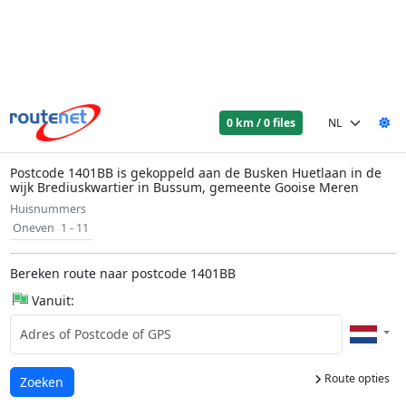
0 km / 0 files
Postcode 1401BB is gekoppeld aan de Busken Huetlaan in de
wijk Brediuskwartier in Bussum, gemeente Gooise Meren
Huisnummers
Oneven
1 - 11
Bereken route naar postcode 1401BB
Vanuit:
Route opties
Laden...
Zoeken