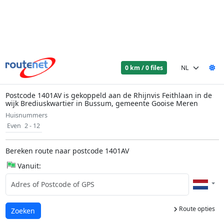
0 km / 0 files
Postcode 1401AV is gekoppeld aan de Rhijnvis Feithlaan in de
wijk Brediuskwartier in Bussum, gemeente Gooise Meren
Huisnummers
Even
2 - 12
Bereken route naar postcode 1401AV
Vanuit:
Route opties
Laden...
Zoeken