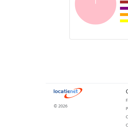
© 2026
P
C
C