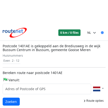
0 km / 0 files
Postcode 1401AE is gekoppeld aan de Brediusweg in de wijk
Bussum Centrum in Bussum, gemeente Gooise Meren
Huisnummers
Even
2 - 12
Bereken route naar postcode 1401AE
Vanuit:
Route opties
Laden...
Zoeken