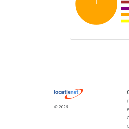
© 2026
P
C
C