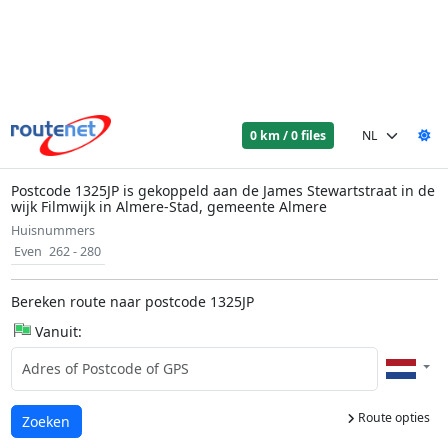
0 km / 0 files
Postcode 1325JP is gekoppeld aan de James Stewartstraat in de
wijk Filmwijk in Almere-Stad, gemeente Almere
Huisnummers
Even
262 - 280
Bereken route naar postcode 1325JP
Vanuit:
Route opties
Laden...
Zoeken