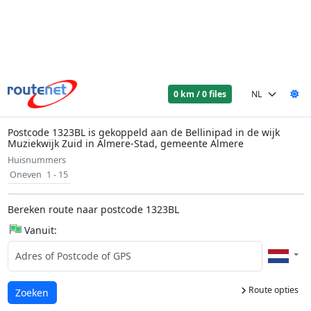
0 km / 0 files
Postcode 1323BL is gekoppeld aan de Bellinipad in de wijk
Muziekwijk Zuid in Almere-Stad, gemeente Almere
Huisnummers
Oneven
1 - 15
Bereken route naar postcode 1323BL
Vanuit:
Route opties
Laden...
Zoeken