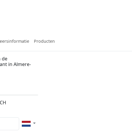
eersinformatie
Producten
n de
ant in Almere-
2CH