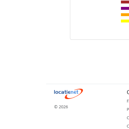
© 2026
P
C
C