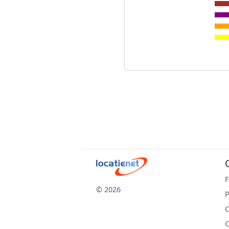
© 2026
P
C
C