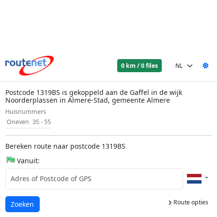
0 km / 0 files
Postcode 1319BS is gekoppeld aan de Gaffel in de wijk
Noorderplassen in Almere-Stad, gemeente Almere
Huisnummers
Oneven
35 - 55
Bereken route naar postcode 1319BS
Vanuit:
Route opties
Laden...
Zoeken