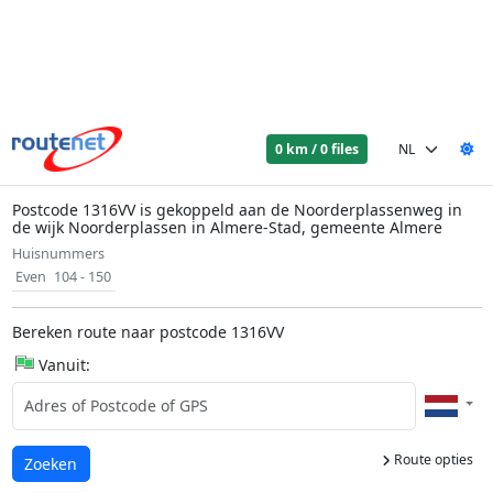
0 km / 0 files
Postcode 1316VV is gekoppeld aan de Noorderplassenweg in
de wijk Noorderplassen in Almere-Stad, gemeente Almere
Huisnummers
Even
104 - 150
Bereken route naar postcode 1316VV
Vanuit:
Route opties
Laden...
Zoeken